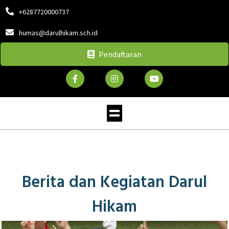
+6287720000737
humas@darulhikam.sch.id
Pendaftaran
Berita dan Kegiatan Darul
Hikam