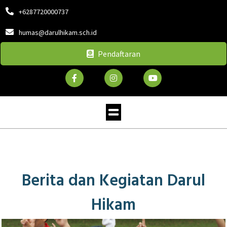
+6287720000737
humas@darulhikam.sch.id
Pendaftaran
Berita dan Kegiatan Darul
Hikam